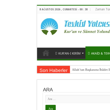
Zaman Tün
8 AĞUSTOS 2026 , CUMARTESI - 00 : 38
KUR’AN-I KERİM
AKAİD & TEV
Son Haberler
Allah’tan Başkasına İbâdet 
ARA