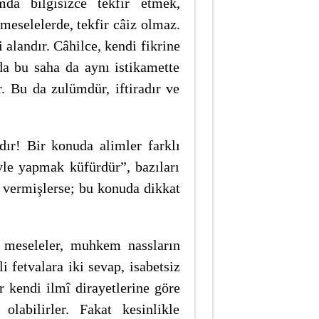
da bilgisizce tekfir etmek,
ı meselelerde, tekfir câiz olmaz.
 alandır. Câhilce, kendi fikrine
da bu saha da aynı istikamette
r. Bu da zulümdür, iftiradır ve
dır! Bir konuda alimler farklı
yle yapmak küfürdür”, bazıları
 vermişlerse; bu konuda dikkat
ği meseleler, muhkem nassların
i fetvalara iki sevap, isabetsiz
r kendi ilmî dirayetlerine göre
 olabilirler. Fakat kesinlikle