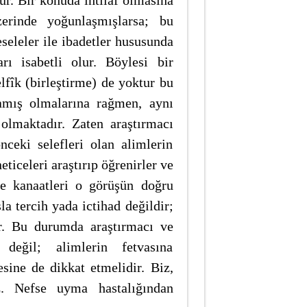
ur. Bir konuda ihtilâf olmasına
erinde yoğunlaşmışlarsa; bu
eleler ile ibadetler hususunda
ı isabetli olur. Böylesi bir
fîk (birleştirme) de yoktur bu
amış olmalarına rağmen, aynı
lmaktadır. Zaten araştırmacı
ceki selefleri olan alimlerin
neticeleri araştırıp öğrenirler ve
de kanaatleri o görüşün doğru
 tercih yada ictihad değildir;
ır. Bu durumda araştırmacı ve
eğil; alimlerin fetvasına
ine de dikkat etmelidir. Biz,
z. Nefse uyma hastalığından