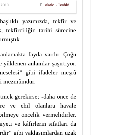
 2013
Akaid - Tevhid
aşlıklı yazımızda, tekfir ve
, tekfirciliğin tarihi sürecine
ırmıştık.
 anlamakta fayda vardır. Çoğu
e yüklenen anlamlar şaşırtıyor.
meselesi” gibi ifadeler meşrû
ileri mezmûmdur.
etmek gerekirse; -daha önce de
ere ve ehil olanlara havale
bilmeye öncelik vermelidirler.
eti ve kâfirlerin sıfatları da
irdir” gibi yaklaşımlardan uzak