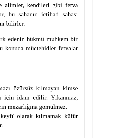
e alimler, kendileri gibi fetva
ar, bu sahanın ictihad sahası
 bilirler.
terk edenin hükmü muhkem bir
 bu konuda müctehidler fetvalar
amazı özürsüz kılmayan kimse
u için idam edilir. Yıkanmaz,
rın mezarlığına gömülmez.
keyfî olarak kılmamak küfür
r.