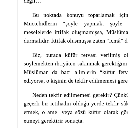
değil…
Bu noktada konuyu toparlamak için 
Müctehidlerin “şöyle yapmak, şöyle 
meselelerde ittifak oluşmamışsa, Müslüm
durmalıdır. İttifak oluşmuşsa zaten “icmâ” di
Biz, burada küfür fetvası verilmiş o
söylemekten ihtiyâten sakınmak gerektiğin
Müslüman da bazı alimlerin “küfür fetva
ediyorsa, o kişinin de tekfir edilmemesi gere
Neden tekfir edilmemesi gerekir? Çünkü
geçerli bir ictihadın olduğu yerde tekfir sâk
etmek, o amel veya sözü küfür olarak gör
etmeyi gerektirir sonuçta.