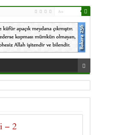
i – 2