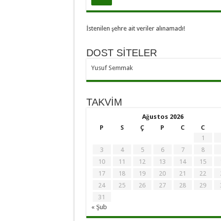
İstenilen şehre ait veriler alınamadı!
DOST SİTELER
Yusuf Semmak
TAKVİM
Ağustos 2026
P
S
Ç
P
C
C
1
3
4
5
6
7
8
10
11
12
13
14
15
17
18
19
20
21
22
24
25
26
27
28
29
31
« Şub