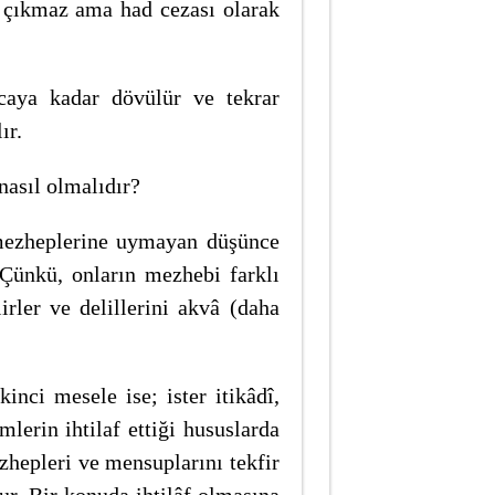
 çıkmaz ama had cezası olarak
caya kadar dövülür ve tekrar
ır.
nasıl olmalıdır?
mezheplerine uymayan düşünce
 Çünkü, onların mezhebi farklı
irler ve delillerini akvâ (daha
inci mesele ise; ister itikâdî,
mlerin ihtilaf ettiği hususlarda
hepleri ve mensuplarını tekfir