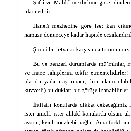
Şafiî ve Malikî mezhebine göre; dinden
idam edilir.
Hanefî mezhebine göre ise; kan çıkın
namaza dönünceye kadar hapisle cezalandırıl
Şimdi bu fetvalar karşısında tutumumuz 
Bu ve benzeri durumlarda mü’minler, 
ve inanç sahiplerini tekfir etmemelidirler!
olabilir yada araştırmacı, ilim adamı olabil
kuvvetli) buldukları bir görüşe inanabilirler.
İhtilaflı konularda dikkat çekeceğimiz ik
ister amelî, ister ahlakî konularda olsun, ali
avamı, kendi mezhebi bağlar. Ama farklı mez