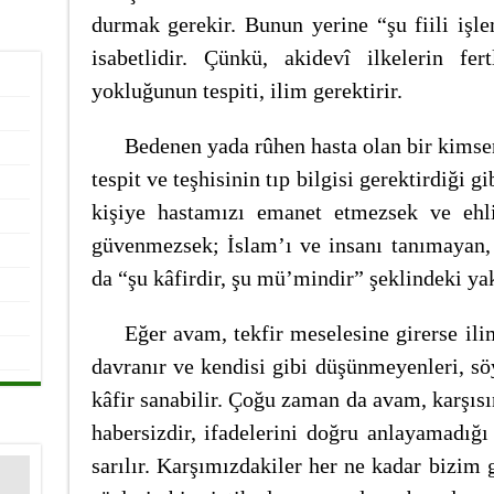
durmak gerekir. Bunun yerine “şu fiili iş
isabetlidir. Çünkü, akidevî ilkelerin fer
yokluğunun tespiti, ilim gerektirir.
Bedenen yada rûhen hasta olan bir kimse
tespit ve teşhisinin tıp bilgisi gerektirdiği g
kişiye hastamızı emanet etmezsek ve ehli
güvenmezsek; İslam’ı ve insanı tanımayan,
da “şu kâfirdir, şu mü’mindir” şeklindeki ya
Eğer avam, tekfir meselesine girerse ilim
davranır ve kendisi gibi düşünmeyenleri, s
kâfir sanabilir. Çoğu zaman da avam, karşısı
habersizdir, ifadelerini doğru anlayamadığı 
sarılır. Karşımızdakiler her ne kadar bizim