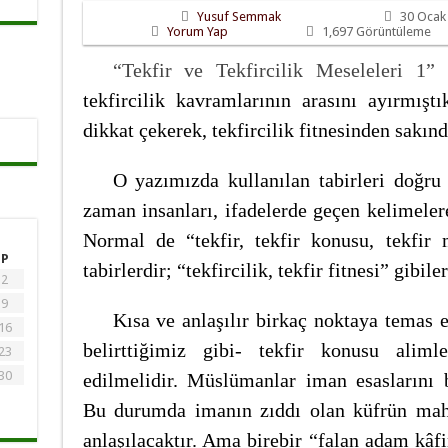
Yusuf Semmak
30 Ocak
Yorum Yap
1,697 Görüntüleme
“Tekfir ve Tekfircilik Meseleleri 1”
b
tekfircilik kavramlarının arasını ayırmıştık
dikkat çekerek, tekfircilik fitnesinden sakınd
O yazımızda kullanılan tabirleri doğru
zaman insanları, ifadelerde geçen kelimeler
Normal de “tekfir, tekfir konusu, tekfir 
P
tabirlerdir; “tekfircilik, tekfir fitnesi” gib
2
9
Kısa ve anlaşılır birkaç noktaya temas 
16
belirttiğimiz gibi- tekfir konusu aliml
23
30
edilmelidir. Müslümanlar iman esaslarını 
Bu durumda imanın zıddı olan küfrün mahiy
anlaşılacaktır. Ama birebir “falan adam kâf