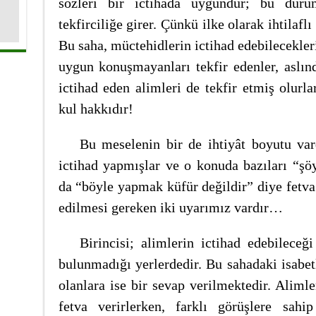
sözleri bir ictihada uygundur; bu durum
tekfirciliğe girer. Çünkü ilke olarak ihtilafl
Bu saha, müctehidlerin ictihad edebilecekleri
uygun konuşmayanları tekfir edenler, aslın
ictihad eden alimleri de tekfir etmiş olurla
kul hakkıdır!
Bu meselenin bir de ihtiyât boyutu var
ictihad yapmışlar ve o konuda bazıları “şö
da “böyle yapmak küfür değildir” diye fetva
edilmesi gereken iki uyarımız vardır…
Birincisi; alimlerin ictihad edebilece
bulunmadığı yerlerdedir. Bu sahadaki isabetl
olanlara ise bir sevap verilmektedir. Alimle
fetva verirlerken, farklı görüşlere sahip