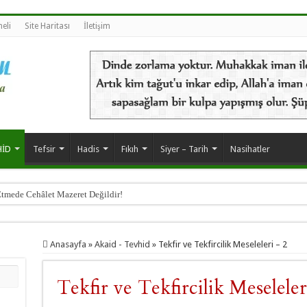
eli
Site Haritası
İletişim
HİD
Tefsir
Hadis
Fıkıh
Siyer – Tarih
Nasihatler
Etmede Cehâlet Mazeret Değildir!
Anasayfa
»
Akaid - Tevhid
»
Tekfir ve Tekfircilik Meseleleri – 2
Tekfir ve Tekfircilik Meseleler