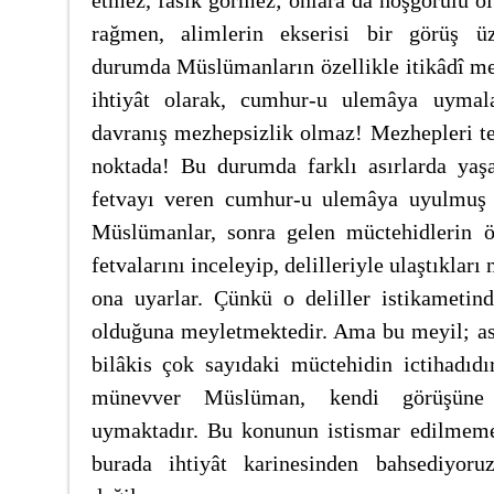
etmez, fâsık görmez; onlara da hoşgörülü ol
rağmen, alimlerin ekserisi bir görüş üz
durumda Müslümanların özellikle itikâdî mes
ihtiyât olarak, cumhur-u ulemâya uymalar
davranış mezhepsizlik olmaz! Mezhepleri tel
noktada! Bu durumda farklı asırlarda yaş
fetvayı veren cumhur-u ulemâya uyulmuş o
Müslümanlar, sonra gelen müctehidlerin ön
fetvalarını inceleyip, delilleriyle ulaştıkları 
ona uyarlar. Çünkü o deliller istikametin
olduğuna meyletmektedir. Ama bu meyil; asla
bilâkis çok sayıdaki müctehidin ictihadıd
münevver Müslüman, kendi görüşüne d
uymaktadır. Bu konunun istismar edilmemes
burada ihtiyât karinesinden bahsediyoru