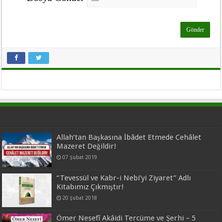
Allah’tan Başkasına İbâdet Etmede Cehâlet
Mazeret Değildir!
07 Şubat 2019
“Tevessül ve Kabr-i Nebi’yi Ziyaret” Adlı
Kitabımız Çıkmıştır!
20 Şubat 2018
Ömer Nesefî Akâidi Tercüme ve Şerhi – 5