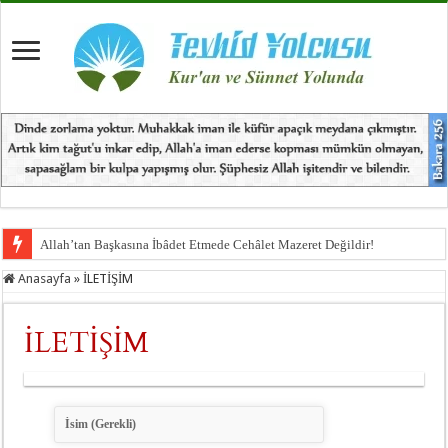
Allah’tan Başkasına İbâdet Etmede Cehâlet Mazeret Değildir!
Anasayfa
»
İLETİŞİM
İLETİŞİM