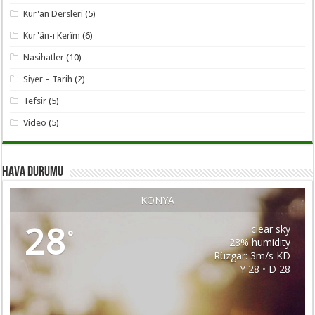
Kur'an Dersleri
(5)
Kur'ân-ı Kerîm
(6)
Nasihatler
(10)
Siyer – Tarih
(2)
Tefsir
(5)
Video
(5)
HAVA DURUMU
KONYA
28
clear sky
°
28% humidity
Rüzgar: 3m/s KD
Y 28 • D 28