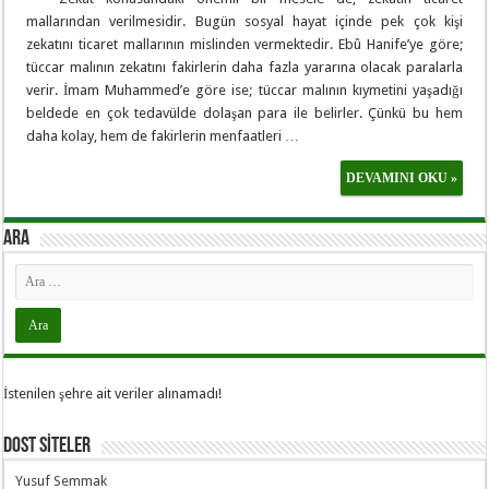
mallarından verilmesidir. Bugün sosyal hayat içinde pek çok kişi
zekatını ticaret mallarının mislinden vermektedir. Ebû Hanife’ye göre;
tüccar malının zekatını fakirlerin daha fazla yararına olacak paralarla
verir. İmam Muhammed’e göre ise; tüccar malının kıymetini yaşadığı
beldede en çok tedavülde dolaşan para ile belirler. Çünkü bu hem
daha kolay, hem de fakirlerin menfaatleri …
DEVAMINI OKU »
ARA
İstenilen şehre ait veriler alınamadı!
DOST SİTELER
Yusuf Semmak