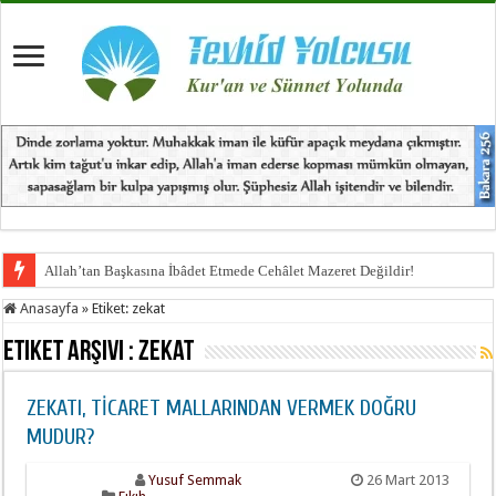
Allah’tan Başkasına İbâdet Etmede Cehâlet Mazeret Değildir!
Anasayfa
»
Etiket:
zekat
Etiket Arşivi :
zekat
ZEKATI, TİCARET MALLARINDAN VERMEK DOĞRU
MUDUR?
Yusuf Semmak
26 Mart 2013