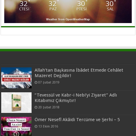
32
32
30
30
°
°
°
°
CTESI
PAZ
PTESI
SAL
Weather from OpenWeatherMap
Allah’tan Başkasına İbâdet Etmede Cehâlet
Mazeret Değildir!
07 Şubat 2019
“Tevessül ve Kabr-i Nebi’yi Ziyaret” Adlı
Kitabımız Çıkmıştır!
20 Şubat 2018
Ömer Nesefî Akâidi Tercüme ve Şerhi – 5
13 Ekim 2016